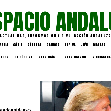
SPACIO ANDAL
ACTUALIDAD, INFORMACIÓN Y DIVULGACIÓN ANDALUZA
MERÍA
CÁDIZ
CÓRDOBA
GRANADA
HUELVA
JAÉN
MÁLAGA
LTURA
LO PÚBLICO
ANDALUCÍA
ANDALUCISMO
SINDICATOS
estadounidenses