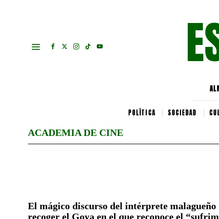
E
AL
POLÍTICA
SOCIEDAD
CU
ACADEMIA DE CINE
El mágico discurso del intérprete malagueño 
recoger el Goya en el que reconoce el “sufrim