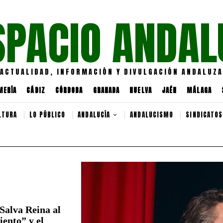
SPACIO ANDAL
ACTUALIDAD, INFORMACIÓN Y DIVULGACIÓN ANDALUZA
MERÍA
CÁDIZ
CÓRDOBA
GRANADA
HUELVA
JAÉN
MÁLAGA
LTURA
LO PÚBLICO
ANDALUCÍA
ANDALUCISMO
SINDICATOS
Salva Reina al
iento” y el