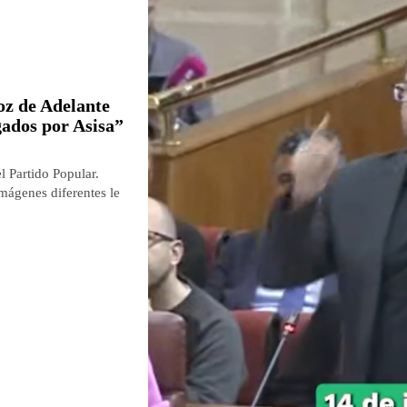
z de Adelante
gados por Asisa”
l Partido Popular.
imágenes diferentes le