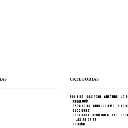
IAS
CATEGORÍAS
POLÍTICA
SOCIEDAD
CULTURA
LO P
ANDALUCÍA
PROVINCIAS
ANDALUCISMO
SINDI
SECCIONES
CRONIQUEA
DIVULGUEA
EXPLIQUE
LAS 28 DE EA
OPINIÓN