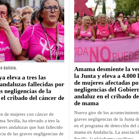
de Galicia.
Amama desmiente la ver
la Junta y eleva a 4.000 
 eleva a tres las
de mujeres afectadas po
andaluzas fallecidas por
negligencias del Gobier
s negligencias de la
andaluz en el cribado de
 el cribado del cáncer de
de mama
Nuevo giro de los acontecimiento
ón de mujeres con cáncer de
graves negligencias de la Junta 
 Sevilla, ha elevado a tres la
en el programa de detección del 
eres andaluzas que han fallecido
mama en Andalucía. La asociac
cia de las graves negligencias de
Sevilla, la plataforma sevillana