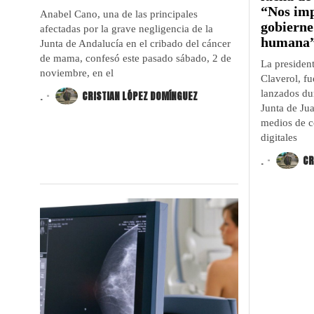
“Nos imp
Anabel Cano, una de las principales
gobierne
afectadas por la grave negligencia de la
humana
Junta de Andalucía en el cribado del cáncer
de mama, confesó este pasado sábado, 2 de
La presiden
noviembre, en el
Claverol, fu
lanzados dur
.
CRISTIAN LÓPEZ DOMÍNGUEZ
Junta de J
medios de c
digitales
.
CR