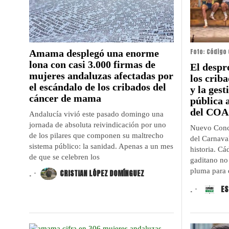
Foto: Código 
Amama desplegó una enorme
lona con casi 3.000 firmas de
El despr
mujeres andaluzas afectadas por
los crib
el escándalo de los cribados del
y la gest
cáncer de mama
pública 
del COA
Andalucía vivió este pasado domingo una
jornada de absoluta reivindicación por uno
Nuevo Concu
de los pilares que componen su maltrecho
del Carnava
sistema público: la sanidad. Apenas a un mes
historia. Cá
de que se celebren los
gaditano no 
pluma para 
.
CRISTIAN LÓPEZ DOMÍNGUEZ
.
ES