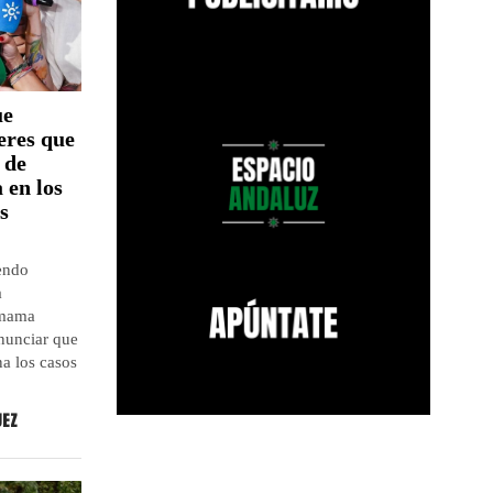
ue
eres que
 de
 en los
s
endo
a
Amama
enunciar que
a los casos
UEZ