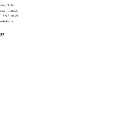
ayer, 8 de
ante jornada
el SAS en el
ndalucía.
UEZ