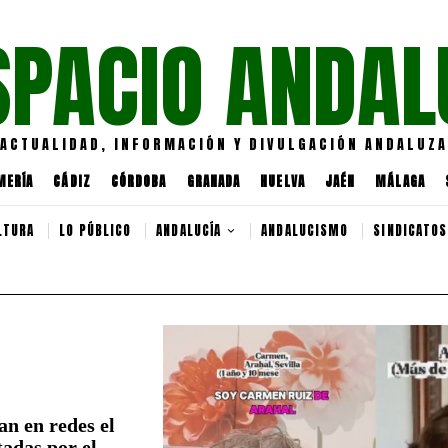
SPACIO ANDAL
ACTUALIDAD, INFORMACIÓN Y DIVULGACIÓN ANDALUZA
MERÍA
CÁDIZ
CÓRDOBA
GRANADA
HUELVA
JAÉN
MÁLAGA
LTURA
LO PÚBLICO
ANDALUCÍA
ANDALUCISMO
SINDICATOS
n en redes el
tadas por el