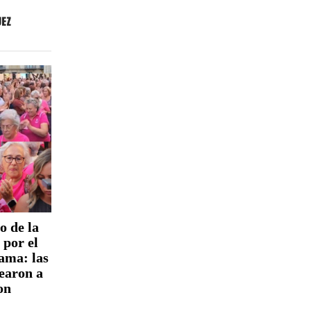
UEZ
 de la
 por el
ama: las
jearon a
on