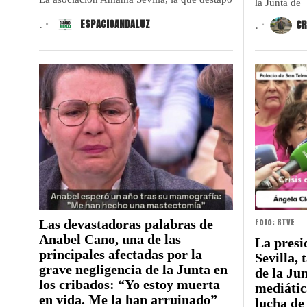
la Junta de
.
ESPACIOANDALUZ
.
CR
Foto: RTVE
Las devastadoras palabras de
Anabel Cano, una de las
La pres
principales afectadas por la
Sevilla, 
grave negligencia de la Junta en
de la Ju
los cribados: “Yo estoy muerta
mediátic
en vida. Me la han arruinado”
lucha de