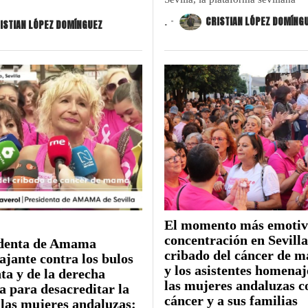
.
CRISTIAN LÓPEZ DOMÍNG
ISTIAN LÓPEZ DOMÍNGUEZ
El momento más emotivo
concentración en Sevilla
identa de Amama
cribado del cáncer de m
tajante contra los bulos
y los asistentes homena
nta y de la derecha
las mujeres andaluzas c
a para desacreditar la
cáncer y a sus familias
 las mujeres andaluzas: