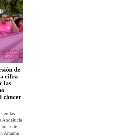
sión de
la cifra
r las
no
l cáncer
s en las
de Andalucía
cáncer de
ión Amama