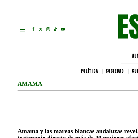
E
AL
POLÍTICA
SOCIEDAD
CU
AMAMA
Amama y las mareas blancas andaluzas revela
testimonio directo de más de 40 mujeres afec