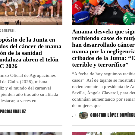
Carnaval.
Amama desvela que sig
recibiendo casos de muj
opósito de la Junta en
han desarrollado cáncer
ados del cáncer de mama
mama por la negligencia
ión de la sanidad
cribados de la Junta: “E
andaluza abren el telón
terrible y terrorífico”
C 2026
“A fecha de hoy seguimos recibi
rso Oficial de Agrupaciones
casos”. Así de tajante se mostrab
l de Cádiz (2026), misma
recientemente la presidenta de 
diz y el mundo del carnaval
Sevilla, Ángela Claverol, para d
pierden año tras año su afilada
continúan aumentando por seman
destacar, a veces en
de mujeres que
PACIOANDALUZ
.
CRISTIAN LÓPEZ DOMÍNG