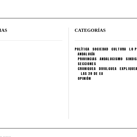
IAS
CATEGORÍAS
POLÍTICA
SOCIEDAD
CULTURA
LO P
ANDALUCÍA
PROVINCIAS
ANDALUCISMO
SINDI
SECCIONES
CRONIQUEA
DIVULGUEA
EXPLIQUE
LAS 28 DE EA
OPINIÓN