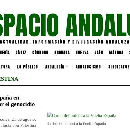
SPACIO ANDAL
ACTUALIDAD, INFORMACIÓN Y DIVULGACIÓN ANDALUZA
MERÍA
CÁDIZ
CÓRDOBA
GRANADA
HUELVA
JAÉN
MÁLAGA
LTURA
LO PÚBLICO
ANDALUCÍA
ANDALUCISMO
SINDICATOS
STINA
spaña en
r el genocidio
coles, 21 de agosto,
Cartel del boicot a la Vuelta España
alucía con Palestina