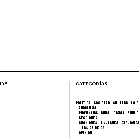
IAS
CATEGORÍAS
POLÍTICA
SOCIEDAD
CULTURA
LO P
ANDALUCÍA
PROVINCIAS
ANDALUCISMO
SINDI
SECCIONES
CRONIQUEA
DIVULGUEA
EXPLIQUE
LAS 28 DE EA
OPINIÓN