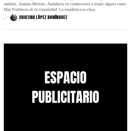
andaluz, Juanma Moreno, Andalucía no condecorará a mujer alguna como
Hija Predilecta de la comunidad. La estadística es clara,
.
CRISTIAN LÓPEZ DOMÍNGUEZ