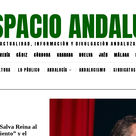
SPACIO ANDAL
ACTUALIDAD, INFORMACIÓN Y DIVULGACIÓN ANDALUZA
MERÍA
CÁDIZ
CÓRDOBA
GRANADA
HUELVA
JAÉN
MÁLAGA
LTURA
LO PÚBLICO
ANDALUCÍA
ANDALUCISMO
SINDICATOS
Salva Reina al
iento” y el