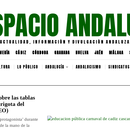
SPACIO ANDAL
ACTUALIDAD, INFORMACIÓN Y DIVULGACIÓN ANDALUZA
MERÍA
CÁDIZ
CÓRDOBA
GRANADA
HUELVA
JAÉN
MÁLAGA
LTURA
LO PÚBLICO
ANDALUCÍA
ANDALUCISMO
SINDICATOS
obre las tablas
rigota del
DEO)
protagonista’ durante
 de la mano de la