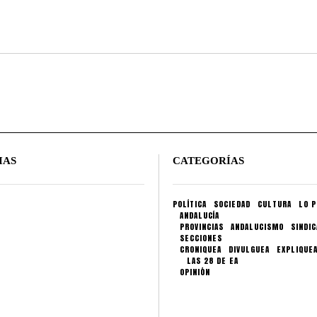
IAS
CATEGORÍAS
POLÍTICA
SOCIEDAD
CULTURA
LO P
ANDALUCÍA
PROVINCIAS
ANDALUCISMO
SINDI
SECCIONES
CRONIQUEA
DIVULGUEA
EXPLIQUE
LAS 28 DE EA
OPINIÓN