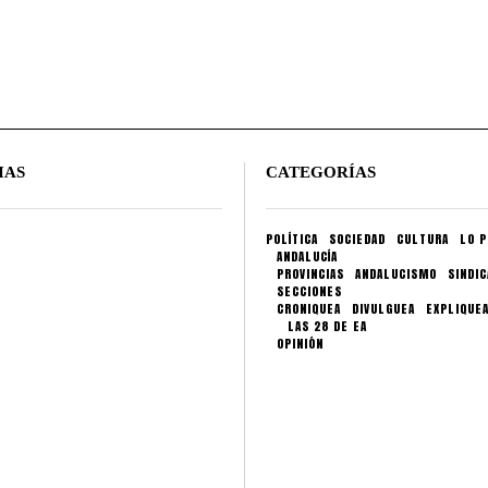
IAS
CATEGORÍAS
POLÍTICA
SOCIEDAD
CULTURA
LO P
ANDALUCÍA
PROVINCIAS
ANDALUCISMO
SINDI
SECCIONES
CRONIQUEA
DIVULGUEA
EXPLIQUE
LAS 28 DE EA
OPINIÓN