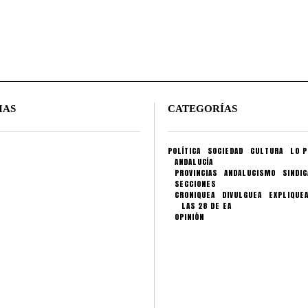
IAS
CATEGORÍAS
POLÍTICA
SOCIEDAD
CULTURA
LO P
ANDALUCÍA
PROVINCIAS
ANDALUCISMO
SINDI
SECCIONES
CRONIQUEA
DIVULGUEA
EXPLIQUE
LAS 28 DE EA
OPINIÓN