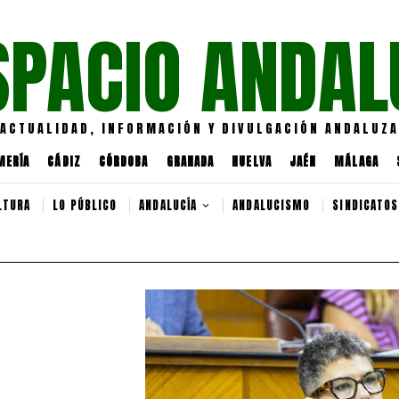
SPACIO ANDAL
ACTUALIDAD, INFORMACIÓN Y DIVULGACIÓN ANDALUZA
MERÍA
CÁDIZ
CÓRDOBA
GRANADA
HUELVA
JAÉN
MÁLAGA
LTURA
LO PÚBLICO
ANDALUCÍA
ANDALUCISMO
SINDICATOS