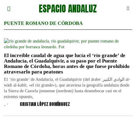
ESPACIO ANDALUZ
PUENTE ROMANO DE CÓRDOBA
El increíble caudal de agua que lucía el ‘río grande’ de
Andalucía, el Guadalquivir, a su paso por el Puente
Romano de Córdoba, horas antes de que fuese prohibido
atravesarlo para peatones
El ‘río grande’ de Andalucía, el Guadalquivir (del árabe: الوادي الكبير al-
wādi al-kabīr, «el río grande»), que atraviesa la geografía andaluza desde
la Sierra de Cazorla jiennense (nordeste) hasta desembocar casi en el
extremo opuesto,
.
CRISTIAN LÓPEZ DOMÍNGUEZ