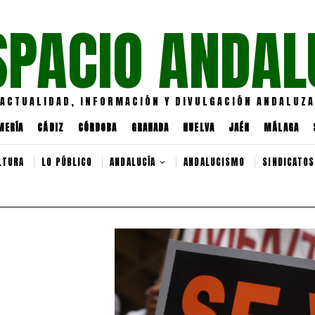
SPACIO ANDAL
ACTUALIDAD, INFORMACIÓN Y DIVULGACIÓN ANDALUZA
MERÍA
CÁDIZ
CÓRDOBA
GRANADA
HUELVA
JAÉN
MÁLAGA
LTURA
LO PÚBLICO
ANDALUCÍA
ANDALUCISMO
SINDICATOS