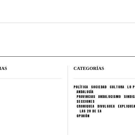
IAS
CATEGORÍAS
POLÍTICA
SOCIEDAD
CULTURA
LO P
ANDALUCÍA
PROVINCIAS
ANDALUCISMO
SINDI
SECCIONES
CRONIQUEA
DIVULGUEA
EXPLIQUE
LAS 28 DE EA
OPINIÓN