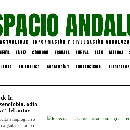
SPACIO ANDAL
ACTUALIDAD, INFORMACIÓN Y DIVULGACIÓN ANDALUZA
MERÍA
CÁDIZ
CÓRDOBA
GRANADA
HUELVA
JAÉN
MÁLAGA
ULTURA
LO PÚBLICO
ANDALUCÍA
ANDALUCISMO
SINDICATOS
 de la
xenofobia, odio
la” del autor
vuelto a impregnarse
 cargadas de odio e