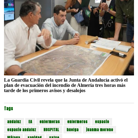
La Guardia Civil revela que la Junta de Andalucía activó el
plan de evacuación del incendio de Almería tres horas más
tarde de los primeros avisos y desalojos
Tags
andaluz
EA
enfermeras
enfermeros
espacio
espacio andaluz
HOSPITAL
huelga
juanma moreno
Málaga
sanidad
satse