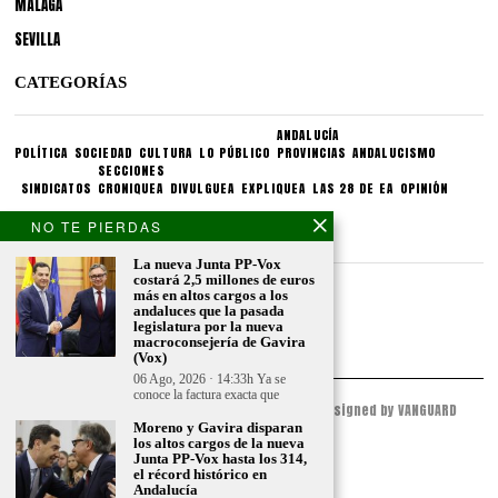
MÁLAGA
SEVILLA
CATEGORÍAS
ANDALUCÍA
POLÍTICA
SOCIEDAD
CULTURA
LO PÚBLICO
PROVINCIAS
ANDALUCISMO
SECCIONES
SINDICATOS
CRONIQUEA
DIVULGUEA
EXPLIQUEA
LAS 28 DE EA
OPINIÓN
NO TE PIERDAS
CONDICIONES LEGALES
La nueva Junta PP-Vox
costará 2,5 millones de euros
Aviso legal
más en altos cargos a los
Politica de privacidad
andaluces que la pasada
legislatura por la nueva
Politica de condiciones
macroconsejería de Gavira
(Vox)
06 Ago, 2026 · 14:33h Ya se
conoce la factura exacta que
© 2023 - ESPACIO ANDALUZ - All Rights Reserved. Designed by VANGUARD
PEAK
Moreno y Gavira disparan
los altos cargos de la nueva
Junta PP-Vox hasta los 314,
el récord histórico en
Andalucía