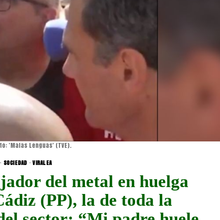
to: 'Malas Lenguas' (TVE).
·
SOCIEDAD
·
VIRALEA
jador del metal en huelga
Cádiz (PP), la de toda la
del sector: “Mi padre huele