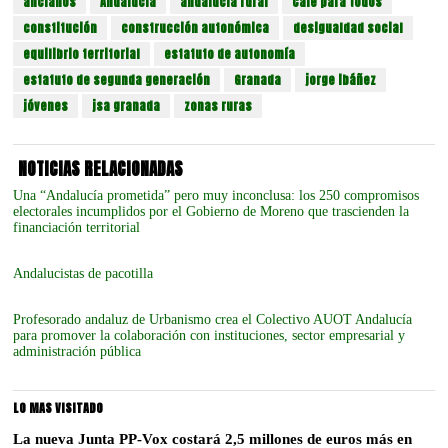
ancianos
Andalucía
andalucía rural
Café para todos
constitución
construcción autonómica
desigualdad social
equilibrio territorial
estatuto de autonomía
estatuto de segunda generación
Granada
jorge ibáñez
jóvenes
jsa granada
zonas ruras
NOTICIAS RELACIONADAS
Una “Andalucía prometida” pero muy inconclusa: los 250 compromisos
electorales incumplidos por el Gobierno de Moreno que trascienden la
financiación territorial
Andalucistas de pacotilla
Profesorado andaluz de Urbanismo crea el Colectivo AUOT Andalucía
para promover la colaboración con instituciones, sector empresarial y
administración pública
LO MAS VISITADO
La nueva Junta PP-Vox costará 2,5 millones de euros más en