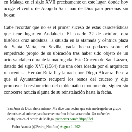
en Málaga en el siglo XVII precisamente en este lugar, donde hoy
acoge el centro de Acogida San Juan de Dios para personas sin
hogar.
Cabe recordar que no es el primer suceso de estas características
que tiene lugar en Andalucía. El pasado 22 de octubre, otra
histórica cruz andaluza, la situada en la afamada y céntrica plaza
de Santa Marta, en Sevilla, yacía hecha pedazos sobre el
empedrado propio de su ubicación tras haber sido objeto de un
acto vandálico durante la madrugada. Este Crucero de San Lázaro,
datado del siglo XVI (1564) fue una obra ideada por el arquitecto
renacentista Hernán Ruiz II y labrada por Diego Alcaraz. Pese a
que el Ayuntamiento recuperó los restos del crucero y dijo
promover la restauración del emblemático monumento, siguen sin
conocerse noticia alguna de su reinstalación hasta la fecha.
San Juan de Dios ahora mismo. Me dice una vecina que esta madrugada un grupo
de turistas al subirse para hacerse una foto lo han arrancado. Un miércoles
cualquiera en el centro de Málaga.
pic.twitter.com/b28rpq37cJ
— Pedro Aranda (@Pedro_Nokfom)
August 1, 2024