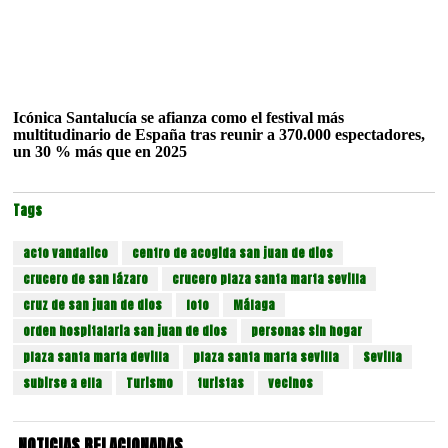
Icónica Santalucía se afianza como el festival más
multitudinario de España tras reunir a 370.000 espectadores,
un 30 % más que en 2025
Tags
acto vandalico
centro de acogida san juan de dios
crucero de san lázaro
crucero plaza santa marta sevilla
cruz de san juan de dios
foto
Málaga
orden hospitalaria san juan de dios
personas sin hogar
plaza santa marta devilla
plaza santa marta sevilla
Sevilla
subirse a ella
Turismo
turistas
vecinos
NOTICIAS RELACIONADAS