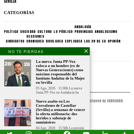
SEVILLA
CATEGORÍAS
ANDALUCÍA
POLÍTICA
SOCIEDAD
CULTURA
LO PÚBLICO
PROVINCIAS
ANDALUCISMO
SECCIONES
SINDICATOS
CRONIQUEA
DIVULGUEA
EXPLIQUEA
LAS 28 DE EA
OPINIÓN
NO TE PIERDAS
CONDICIONES LEGALES
La nueva Junta PP-Vox
coloca a un hombre (ex de
Aviso legal
Nuevas Generaciones) como
Politica de privacidad
máximo responsable del
Instituto Andaluz de la Mujer
Politica de condiciones
en Sevilla
05 Ago, 2026 · 11:06h La nueva
Junta PP-Vox en Andalucía ha
© 2023 - ESPACIO ANDALUZ - All Rights Reserved. Designed by VANGUARD
Nuevo asalto en Los
PEAK
Corralones de Castellar
(Sevilla) a semanas de vencer
la oferta millonaria: dos
heridos y sabotaje de
suministros
04 Ago, 2026 · 15:58h La presión
contra el enclave artesanal del