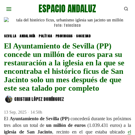
ESPACIO ANDALUZ
Foto: Telecinco
SEVILLA
·
ANDALUCÍA
·
POLÍTICA
·
PROVINCIAS
·
SOCIEDAD
El Ayuntamiento de Sevilla (PP)
concede un millón de euros para su
restauración a la iglesia en la que se
encontraba el histórico ficus de San
Jacinto solo un mes después de que
este sea talado por completo
CRISTIAN LÓPEZ DOMÍNGUEZ
13 Sep, 2025 · 14:50h
El
Ayuntamiento de Sevilla (PP)
concederá durante los próximos
tres años un total de
un millón de euros
(1.039.431 euros) a la
iglesia de San Jacinto
, recinto en el que estaba ubicado
el