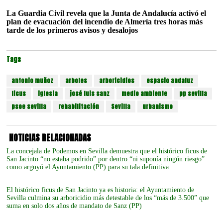
La Guardia Civil revela que la Junta de Andalucía activó el
plan de evacuación del incendio de Almería tres horas más
tarde de los primeros avisos y desalojos
Tags
antonio muñoz
arboles
arboricidios
espacio andaluz
ficus
iglesia
josé luis sanz
medio ambiente
pp sevilla
psoe sevilla
rehabilitación
Sevilla
urbanismo
NOTICIAS RELACIONADAS
La concejala de Podemos en Sevilla demuestra que el histórico ficus de
San Jacinto “no estaba podrido” por dentro “ni suponía ningún riesgo”
como arguyó el Ayuntamiento (PP) para su tala definitiva
El histórico ficus de San Jacinto ya es historia: el Ayuntamiento de
Sevilla culmina su arboricidio más detestable de los “más de 3.500” que
suma en solo dos años de mandato de Sanz (PP)