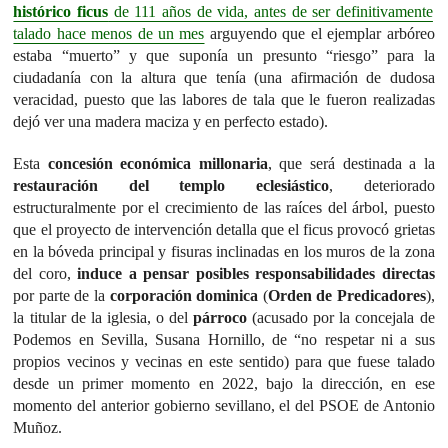
histórico ficus
de 111 años de vida, antes de ser definitivamente
talado hace menos de un mes
arguyendo que el ejemplar arbóreo
estaba “muerto” y que suponía un presunto “riesgo” para la
ciudadanía con la altura que tenía (una afirmación de dudosa
veracidad, puesto que las labores de tala que le fueron realizadas
dejó ver una madera maciza y en perfecto estado).
Esta
concesión económica millonaria
, que será destinada a la
restauración del templo eclesiástico
, deteriorado
estructuralmente por el crecimiento de las raíces del árbol, puesto
que el proyecto de intervención detalla que el ficus provocó grietas
en la bóveda principal y fisuras inclinadas en los muros de la zona
del coro,
induce a pensar posibles responsabilidades directas
por parte de la
corporación dominica
(
Orden de Predicadores
),
la titular de la iglesia, o del
párroco
(acusado por la concejala de
Podemos en Sevilla, Susana Hornillo, de “no respetar ni a sus
propios vecinos y vecinas en este sentido) para que fuese talado
desde un primer momento en 2022, bajo la dirección, en ese
momento del anterior gobierno sevillano, el del PSOE de Antonio
Muñoz.