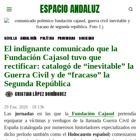
ESPACIO ANDALUZ
SEVILLA
·
ANDALUCÍA
·
POLÍTICA
·
PROVINCIAS
·
SOCIEDAD
El indignante comunicado que la
Fundación Cajasol tuvo que
rectificar: catalogó de “inevitable” la
Guerra Civil y de “fracaso” la
Segunda República
CRISTIAN LÓPEZ DOMÍNGUEZ
29 Ene, 2026 · 18:13h
Las
jornadas
en las que la
Fundación Cajasol
pretendía
equiparar a víctimas y verdugos de la llamada Guerra Civil de
España (catalogada por numerosos historiadores especializados en
dicho período también como el
Holocausto español
) comenzaron