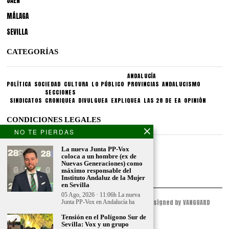
JAÉN
MÁLAGA
SEVILLA
CATEGORÍAS
ANDALUCÍA
POLÍTICA
SOCIEDAD
CULTURA
LO PÚBLICO
PROVINCIAS
ANDALUCISMO
SECCIONES
SINDICATOS
CRONIQUEA
DIVULGUEA
EXPLIQUEA
LAS 28 DE EA
OPINIÓN
CONDICIONES LEGALES
NO TE PIERDAS
Aviso legal
La nueva Junta PP-Vox
Politica de privacidad
coloca a un hombre (ex de
Nuevas Generaciones) como
Politica de condiciones
máximo responsable del
Instituto Andaluz de la Mujer
en Sevilla
05 Ago, 2026 · 11:06h La nueva
© 2023 - ESPACIO ANDALUZ - All Rights Reserved. Designed by VANGUARD
Junta PP-Vox en Andalucía ha
PEAK
Tensión en el Polígono Sur de
Sevilla: Vox y un grupo