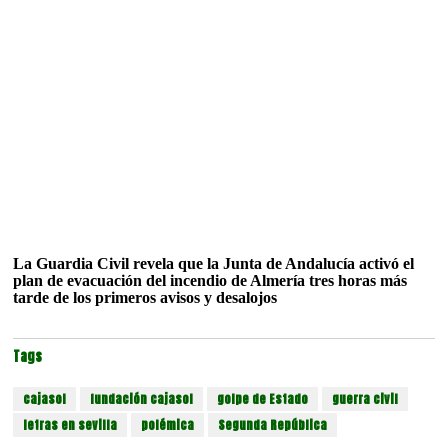
La Guardia Civil revela que la Junta de Andalucía activó el
plan de evacuación del incendio de Almería tres horas más
tarde de los primeros avisos y desalojos
Tags
cajasol
fundación cajasol
golpe de Estado
guerra civil
letras en sevilla
polémica
Segunda República