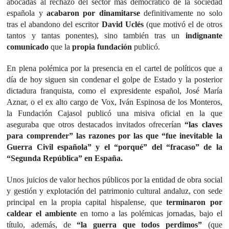
abocadas al rechazo del sector más democrático de la sociedad
española y
acabaron por dinamitarse
definitivamente no solo
tras el abandono del escritor
David Uclés
(que motivó el de otros
tantos y tantas ponentes), sino también tras un
indignante
comunicado
que la
propia fundación
publicó.
En plena polémica por la presencia en el cartel de políticos que a
día de hoy siguen sin condenar el golpe de Estado y la posterior
dictadura franquista, como el expresidente español, José María
Aznar, o el ex alto cargo de Vox, Iván Espinosa de los Monteros,
la Fundación Cajasol publicó una misiva oficial en la que
aseguraba que otros destacados invitados ofrecerían
“las claves
para comprender” las razones por las que “fue inevitable la
Guerra Civil española” y el “porqué” del “fracaso” de la
“Segunda República” en España.
Unos juicios de valor hechos públicos por la entidad de obra social
y gestión y explotación del patrimonio cultural andaluz, con sede
principal en la propia capital hispalense, que
terminaron por
caldear el ambiente
en torno a las polémicas jornadas, bajo el
título, además, de
“la guerra que todos perdimos”
(que