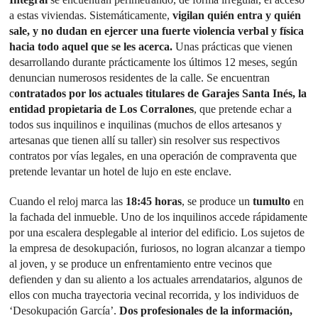
a estas viviendas. Sistemáticamente,
vigilan quién entra y quién
sale, y no dudan en ejercer una fuerte violencia verbal y física
hacia todo aquel que se les acerca.
Unas prácticas que vienen
desarrollando durante prácticamente los últimos 12 meses, según
denuncian numerosos residentes de la calle. Se encuentran
c
ontratados por los actuales titulares de Garajes Santa Inés, la
entidad propietaria de Los Corralones
, que pretende echar a
todos sus inquilinos e inquilinas (muchos de ellos artesanos y
artesanas que tienen allí su taller) sin resolver sus respectivos
contratos por vías legales, en una operación de compraventa que
pretende levantar un hotel de lujo en este enclave.
Cuando el reloj marca las
18:45 horas
, se produce un
tumulto
en
la fachada del inmueble. Uno de los inquilinos accede rápidamente
por una escalera desplegable al interior del edificio. Los sujetos de
la empresa de desokupación, furiosos, no logran alcanzar a tiempo
al joven, y se produce un enfrentamiento entre vecinos que
defienden y dan su aliento a los actuales arrendatarios, algunos de
ellos con mucha trayectoria vecinal recorrida, y los individuos de
‘Desokupación García’.
Dos profesionales de la información,