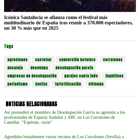
Icónica Santalucía se afianza como el festival más
multitudinario de España tras reunir a 370.000 espectadores,
un 30 % más que en 2025
Tags
agresiones
castellar
conversión hotelera
corralones
desalojo
desokupa
desokupación garcía
empresas de desokupación
garajes santa inés
inquilinos
periodismo
Sevilla
turistificación
vivienda
NOTICIAS RELACIONADAS
Así premeditó el miembro de Desokupación García su agresión a los
profesionales de Espacio Andaluz y ABC en Los Corralones de
Castellar: “Espérate, verás”
Agredidos brutalmente varios vecinos de Los Corralones (Sevilla) a