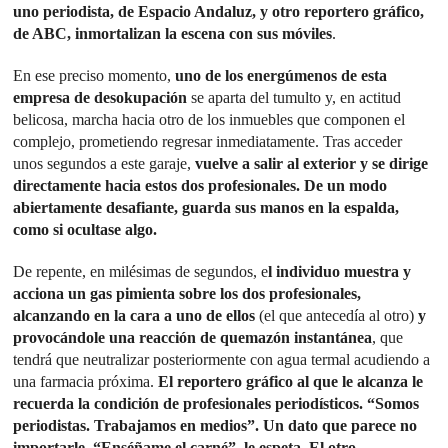
uno periodista, de Espacio Andaluz, y otro reportero gráfico,
de ABC, inmortalizan la escena con sus móviles
.
En ese preciso momento,
uno de los energúmenos de esta
empresa de desokupación
se aparta del tumulto y, en actitud
belicosa, marcha hacia otro de los inmuebles que componen el
complejo, prometiendo regresar inmediatamente. Tras acceder
unos segundos a este garaje,
vuelve a salir al exterior y se dirige
directamente hacia estos dos profesionales. De un modo
abiertamente desafiante, guarda sus manos en la espalda,
como si ocultase algo.
De repente, en milésimas de segundos, e
l individuo muestra y
acciona un gas pimienta sobre los dos profesionales,
alcanzando en la cara a uno de ellos
(el que antecedía al otro)
y
provocándole una reacción de quemazón instantánea
, que
tendrá que neutralizar posteriormente con agua termal acudiendo a
una farmacia próxima.
El reportero gráfico al que le alcanza le
recuerda la condición de profesionales periodísticos. “Somos
periodistas. Trabajamos en medios”. Un dato que parece no
importarle. “Enséñame el carné”, le espeta.
El otro