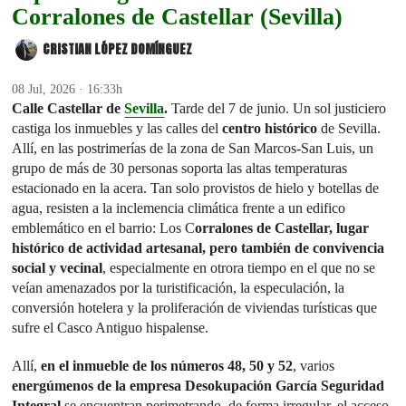
Corralones de Castellar (Sevilla)
CRISTIAN LÓPEZ DOMÍNGUEZ
08 Jul, 2026 · 16:33h
Calle Castellar de
Sevilla
.
Tarde del 7 de junio. Un sol justiciero
castiga los inmuebles y las calles del
centro histórico
de Sevilla.
Allí, en las postrimerías de la zona de San Marcos-San Luis, un
grupo de más de 30 personas soporta las altas temperaturas
estacionado en la acera. Tan solo provistos de hielo y botellas de
agua, resisten a la inclemencia climática frente a un edifico
emblemático en el barrio: Los C
orralones de Castellar, lugar
histórico de actividad artesanal, pero también de convivencia
social y vecinal
, especialmente en otrora tiempo en el que no se
veían amenazados por la turistificación, la especulación, la
conversión hotelera y la proliferación de viviendas turísticas que
sufre el Casco Antiguo hispalense.
Allí,
en el inmueble de los números 48, 50 y 52
, varios
energúmenos de la empresa Desokupación García Seguridad
Integral
se encuentran perimetrando, de forma irregular, el acceso