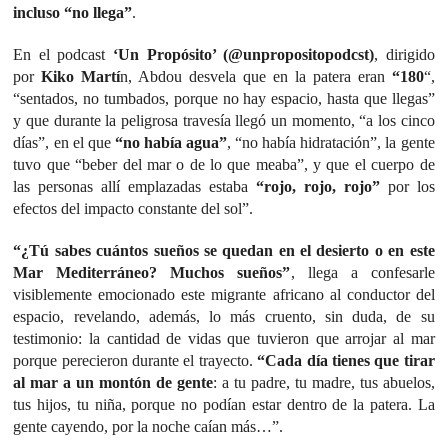
incluso “no llega”
.
En el podcast
‘Un Propósito’ (@unpropositopodcst)
, dirigido
por
Kiko Martí
n, Abdou desvela que en la patera eran
“180
“,
“sentados, no tumbados, porque no hay espacio, hasta que llegas”
y que durante la peligrosa travesía llegó un momento, “a los cinco
días”, en el que
“no había agua”
, “no había hidratación”, la gente
tuvo que “beber del mar o de lo que meaba”, y que el cuerpo de
las personas allí emplazadas estaba
“rojo, rojo, rojo”
por los
efectos del impacto constante del sol”.
“¿Tú sabes cuántos sueños se quedan en el desierto o en este
Mar Mediterráneo? Muchos sueños”
, llega a confesarle
visiblemente emocionado este migrante africano al conductor del
espacio, revelando, además, lo más cruento, sin duda, de su
testimonio: la cantidad de vidas que tuvieron que arrojar al mar
porque perecieron durante el trayecto.
“Cada día tienes que tirar
al mar a un montón de gente
: a tu padre, tu madre, tus abuelos,
tus hijos, tu niña, porque no podían estar dentro de la patera. La
gente cayendo, por la noche caían más…”.