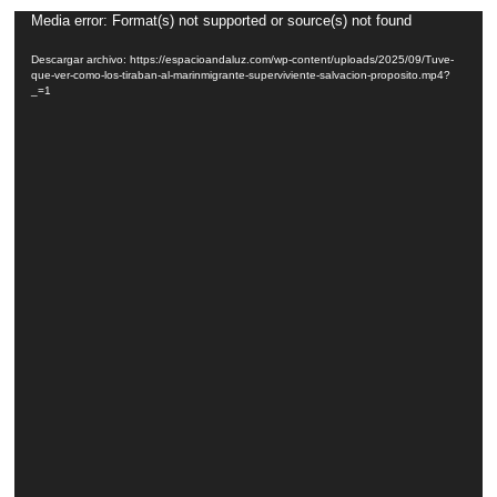
Reproductor
Media error: Format(s) not supported or source(s) not found
de
Descargar archivo: https://espacioandaluz.com/wp-content/uploads/2025/09/Tuve-
vídeo
que-ver-como-los-tiraban-al-marinmigrante-superviviente-salvacion-proposito.mp4?
_=1