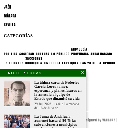
JAÉN
MÁLAGA
SEVILLA
CATEGORÍAS
ANDALUCÍA
POLÍTICA
SOCIEDAD
CULTURA
LO PÚBLICO
PROVINCIAS
ANDALUCISMO
SECCIONES
SINDICATOS
CRONIQUEA
DIVULGUEA
EXPLIQUEA
LAS 28 DE EA
OPINIÓN
NO TE PIERDAS
CONDICIONES LEGALES
La última carta de Federico
García Lorca: amor,
Aviso legal
esperanza y planes futuros en
Politica de privacidad
la antesala al golpe de
Estado que dinamitó su vida
Politica de condiciones
29 Jul, 2026 · 14:01h La mañana
del 18 de Julio de
La Junta de Andalucía
© 2023 - ESPACIO ANDALUZ - All Rights Reserved. Designed by VANGUARD
aumentó hasta el 80 % las
PEAK
subvenciones a municipios