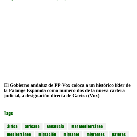
El Gobierno andaluz de PP-Vox coloca a un histórico líder de
la Falange Española como número dos de la nueva cartera
judicial, a designación directa de Gavira (Vox)
Tags
áfrica
africano
Andalucía
Mar Mediterráneo
mediterráneo
migración
migrante
migrantes
pateras