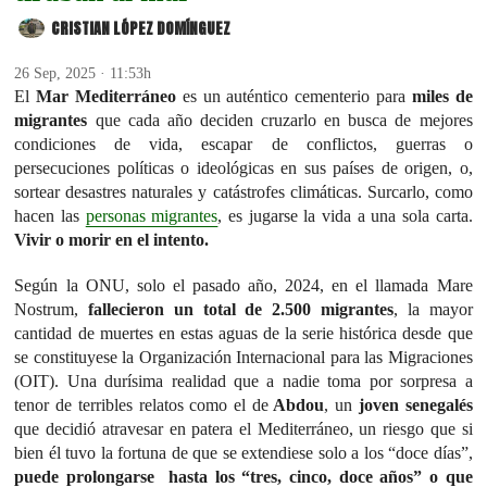
CRISTIAN LÓPEZ DOMÍNGUEZ
26 Sep, 2025 · 11:53h
El
Mar Mediterráneo
es un auténtico cementerio para
miles de
migrantes
que cada año deciden cruzarlo en busca de mejores
condiciones de vida, escapar de conflictos, guerras o
persecuciones políticas o ideológicas en sus países de origen, o,
sortear desastres naturales y catástrofes climáticas. Surcarlo, como
hacen las
personas migrantes
, es jugarse la vida a una sola carta.
Vivir o morir en el intento.
Según la ONU, solo el pasado año, 2024, en el llamada Mare
Nostrum,
fallecieron un total de 2.500 migrantes
, la mayor
cantidad de muertes en estas aguas de la serie histórica desde que
se constituyese la Organización Internacional para las Migraciones
(OIT). Una durísima realidad que a nadie toma por sorpresa a
tenor de terribles relatos como el de
Abdou
, un
joven senegalés
que decidió atravesar en patera el Mediterráneo, un riesgo que si
bien él tuvo la fortuna de que se extendiese solo a los “doce días”,
puede prolongarse hasta los “tres, cinco, doce años” o que