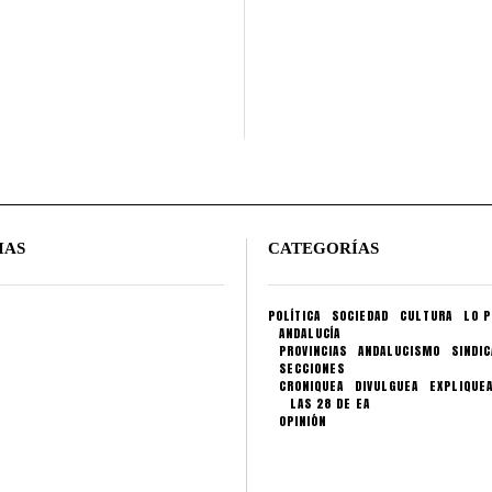
IAS
CATEGORÍAS
POLÍTICA
SOCIEDAD
CULTURA
LO P
ANDALUCÍA
PROVINCIAS
ANDALUCISMO
SINDI
SECCIONES
CRONIQUEA
DIVULGUEA
EXPLIQUE
LAS 28 DE EA
OPINIÓN