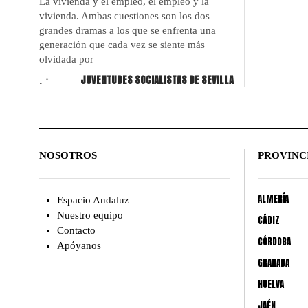
La vivienda y el empleo, el empleo y la
vivienda. Ambas cuestiones son los dos
grandes dramas a los que se enfrenta una
generación que cada vez se siente más
olvidada por
.
JUVENTUDES SOCIALISTAS DE SEVILLA
NOSOTROS
PROVINC
ALMERÍA
Espacio Andaluz
Nuestro equipo
CÁDIZ
Contacto
CÓRDOBA
Apóyanos
GRANADA
HUELVA
JAÉN