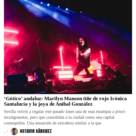
‘Gótico’ andaluz: Marilyn Manson tiñe de rojo Icónica
Santalucía y la joya de Aníbal González
Sevilla volvió a regalar este pasado lunes una de esas estampas a priori
incongruentes, pero que consolidan a la ciudad como una capital
cosmopolita. Una sensación de extrañeza similar a la que
.
OCTAVIO SÁNCHEZ