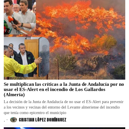
Se multiplican las críticas a la Junta de Andalucía por no
usar el ES-Alert en el incendio de Los Gallardos
(Almería)
La decisión de la Junta de Andalucía de no usar el ES-Alert para prevenir
a los vecinos y vecinas del entorno del Levante almeriense del incendio
que tenía como epicentro el municipio
.
CRISTIAN LÓPEZ DOMÍNGUEZ