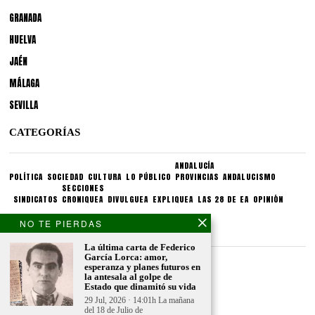
GRANADA
HUELVA
JAÉN
MÁLAGA
SEVILLA
CATEGORÍAS
ANDALUCÍA
POLÍTICA
SOCIEDAD
CULTURA
LO PÚBLICO
PROVINCIAS
ANDALUCISMO
SECCIONES
SINDICATOS
CRONIQUEA
DIVULGUEA
EXPLIQUEA
LAS 28 DE EA
OPINIÓN
NO TE PIERDAS
CONDICIONES LEGALES
La última carta de Federico
García Lorca: amor,
Aviso legal
esperanza y planes futuros en
Politica de privacidad
la antesala al golpe de
Estado que dinamitó su vida
Politica de condiciones
29 Jul, 2026 · 14:01h La mañana
del 18 de Julio de