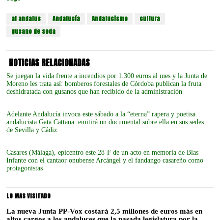
al andalus
Andalucía
Andalucismo
cultura
gusano de seda
NOTICIAS RELACIONADAS
Se juegan la vida frente a incendios por 1.300 euros al mes y la Junta de
Moreno les trata así: bomberos forestales de Córdoba publican la fruta
deshidratada con gusanos que han recibido de la administración
Adelante Andalucía invoca este sábado a la “eterna” rapera y poetisa
andalucista Gata Cattana: emitirá un documental sobre ella en sus sedes
de Sevilla y Cádiz
Casares (Málaga), epicentro este 28-F de un acto en memoria de Blas
Infante con el cantaor onubense Arcángel y el fandango casareño como
protagonistas
LO MAS VISITADO
La nueva Junta PP-Vox costará 2,5 millones de euros más en
altos cargos a los andaluces que la pasada legislatura por la