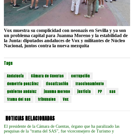
Vox muestra su complicidad con neonazis en Sevilla y ya son
un problema capital para Juanma Moreno y la estabilidad de
la Junta: diputados andaluces de Vox y militantes de Núcleo
Nacional, juntos contra la nueva mezquita
Tags
Andalucía
Cámara de Cuentas
corrupción
demetrio gonzález
fiscalización
fraccionamiento
gobierno andaluz
juanma moreno
justicia
PP
sas
trama del sas
tribunales
Vox
NOTICIAS RELACIONADAS
El presidente de la Cámara de Cuentas, órgano que ha paralizado las
pesquisas de la “trama del SAS”, fue viceconsejero de Turismo y