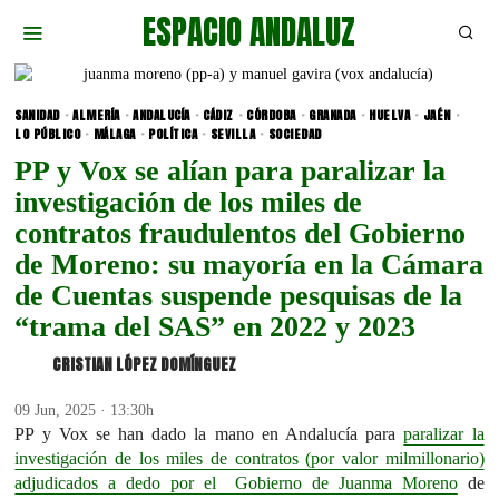
ESPACIO ANDALUZ
SANIDAD
·
ALMERÍA
·
ANDALUCÍA
·
CÁDIZ
·
CÓRDOBA
·
GRANADA
·
HUELVA
·
JAÉN
·
LO PÚBLICO
·
MÁLAGA
·
POLÍTICA
·
SEVILLA
·
SOCIEDAD
PP y Vox se alían para paralizar la
investigación de los miles de
contratos fraudulentos del Gobierno
de Moreno: su mayoría en la Cámara
de Cuentas suspende pesquisas de la
“trama del SAS” en 2022 y 2023
CRISTIAN LÓPEZ DOMÍNGUEZ
09 Jun, 2025 · 13:30h
PP y Vox se han dado la mano en Andalucía para
paralizar la
investigación de los miles de contratos (por valor milmillonario)
adjudicados a dedo por el Gobierno de Juanma Moreno
de