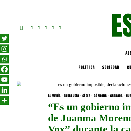
E
AL
POLÍTICA
SOCIEDAD
C
ALMERÍA
·
ANDALUCÍA
·
CÁDIZ
·
CÓRDOBA
·
GRANADA
·
HUE
“Es un gobierno im
de Juanma Moreno
Vox” durante la c