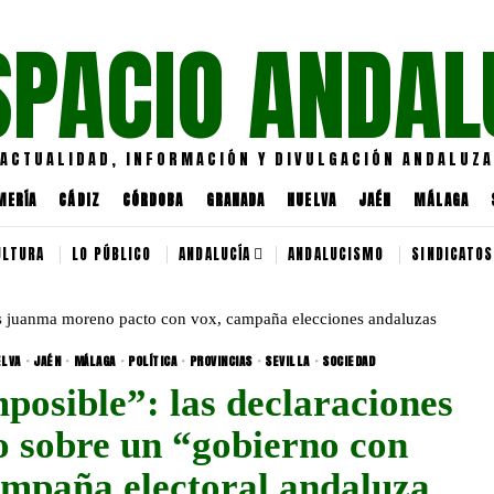
SPACIO ANDAL
ACTUALIDAD, INFORMACIÓN Y DIVULGACIÓN ANDALUZA
MERÍA
CÁDIZ
CÓRDOBA
GRANADA
HUELVA
JAÉN
MÁLAGA
ULTURA
LO PÚBLICO
ANDALUCÍA
ANDALUCISMO
SINDICATOS
LVA
·
JAÉN
·
MÁLAGA
·
POLÍTICA
·
PROVINCIAS
·
SEVILLA
·
SOCIEDAD
posible”: las declaraciones
 sobre un “gobierno con
ampaña electoral andaluza