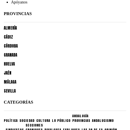
Apóyanos
PROVINCIAS
ALMERÍA
CÁDIZ
CÓRDOBA
GRANADA
HUELVA
JAÉN
MÁLAGA
SEVILLA
CATEGORÍAS
ANDALUCÍA
POLÍTICA
SOCIEDAD
CULTURA
LO PÚBLICO
PROVINCIAS
ANDALUCISMO
SECCIONES
SINDICATOS
CRONIQUEA
DIVULGUEA
EXPLIQUEA
LAS 28 DE EA
OPINIÓN