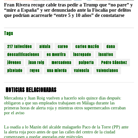
Fran Rivera recoge cable tras pedir a Trump que “no pare” y
“mire a España” y ser denunciado ante la Fiscalía por delitos
que podrían acarrearle “entre 5 y 10 años” de constatarse
Tags
217 fallecidos
aldaia
careo
carlos mazón
dana
descalificaciones
es mentira
increpado
insultos
jóvenes
juan roig
mercadona
paiporta
Pedro Sánchez
pixelado
reyes
una mierda
valencia
valencianos
NOTICIAS RELACIONADAS
Mercadona y Juan Roig vuelven a hacerlo solo quince días después:
obligaron a que sus empleados trabajasen en Málaga durante las
primeras horas de alerta roja y mientras otros supermercados cerraban
por el aviso
La osadía a lo Mazón del alcalde malagueño Paco de la Torre (PP) ante
la alerta roja poco antes de que las calles del centro de la ciudad
comenzasen a quedar anegadas este miércoles