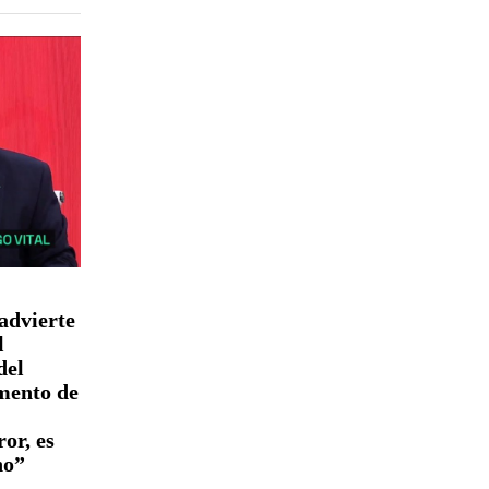
advierte
l
del
mento de
or, es
no”