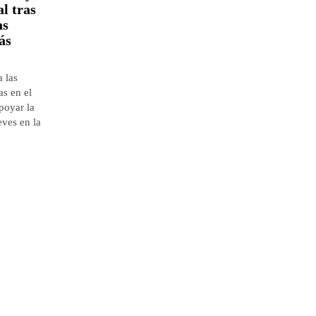
l tras
as
ás
 las
as en el
poyar la
eves en la