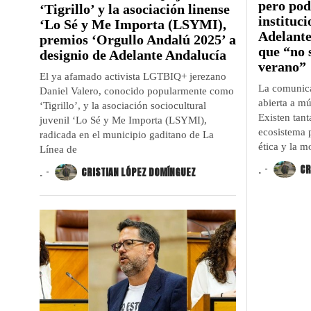
pero pod
‘Tigrillo’ y la asociación linense
instituci
‘Lo Sé y Me Importa (LSYMI),
Adelante
premios ‘Orgullo Andalú 2025’ a
que “no 
designio de Adelante Andalucía
verano”
El ya afamado activista LGTBIQ+ jerezano
La comunicac
Daniel Valero, conocido popularmente como
abierta a mú
‘Tigrillo’, y la asociación sociocultural
Existen tant
juvenil ‘Lo Sé y Me Importa (LSYMI),
ecosistema p
radicada en el municipio gaditano de La
ética y la m
Línea de
.
CR
.
CRISTIAN LÓPEZ DOMÍNGUEZ