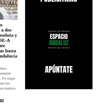
as
 a dos
bsoluta y
SOE-A
nte
as hasta
Andalucía
blero
blemente
s. Un mapa
sen los
es matices.
UEZ