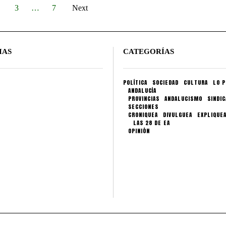
3
…
7
Next
IAS
CATEGORÍAS
POLÍTICA
SOCIEDAD
CULTURA
LO P
ANDALUCÍA
PROVINCIAS
ANDALUCISMO
SINDI
SECCIONES
CRONIQUEA
DIVULGUEA
EXPLIQUE
LAS 28 DE EA
OPINIÓN