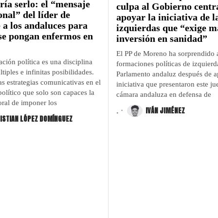
ría serlo: el “mensaje
culpa al Gobierno centra
onal” del líder de
apoyar la iniciativa de l
 a los andaluces para
izquierdas que “exige m
se pongan enfermos en
inversión en sanidad”
El PP de Moreno ha sorprendido a
ión política es una disciplina
formaciones políticas de izquierd
ltiples e infinitas posibilidades.
Parlamento andaluz después de a
as estrategias comunicativas en el
iniciativa que presentaron este ju
olítico que solo son capaces la
cámara andaluza en defensa de
oral de imponer los
.
IVÁN JIMÉNEZ
ISTIAN LÓPEZ DOMÍNGUEZ