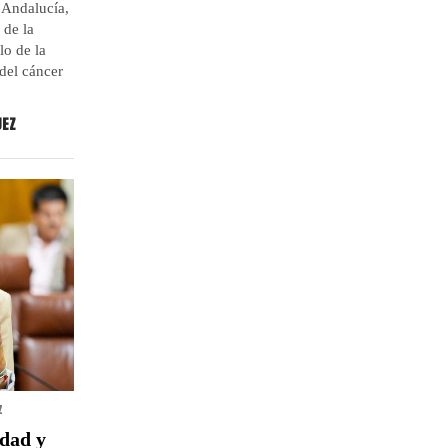
 Andalucía,
 de la
lo de la
del cáncer
UEZ
z
idad y