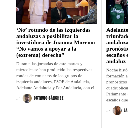
‘No’ rotundo de las izquierdas
Adelante
andaluzas a posibilitar la
triunfad
investidura de Juanma Moreno:
andaluza
“No vamos a apoyar a la
pronóstic
(extrema) derecha”
escaños 
andaluz
Durante las jornadas de este martes y
miércoles se han producido las respectivas
Noche histó
rondas de contactos de los grupos de
formación an
izquierda andaluces, PSOE de Andalucía,
pronósticos
Adelante Andalucía y Por Andalucía, con el
cuadruplicar
Parlamento 
.
OCTAVIO SÁNCHEZ
escaños que
.
LA