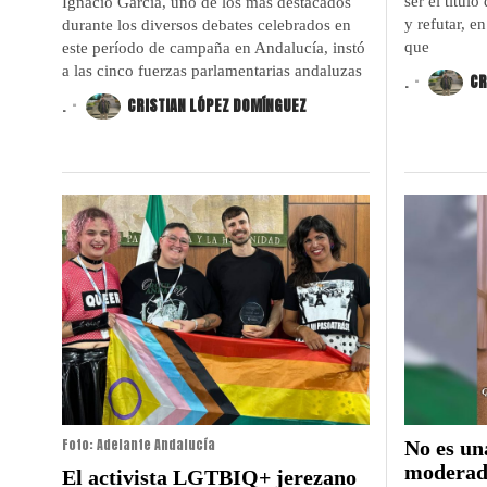
ser el título
Ignacio García, uno de los más destacados
y refutar, e
durante los diversos debates celebrados en
que
este período de campaña en Andalucía, instó
a las cinco fuerzas parlamentarias andaluzas
.
CR
.
CRISTIAN LÓPEZ DOMÍNGUEZ
Foto: Adelante Andalucía
No es un
moderad
El activista LGTBIQ+ jerezano