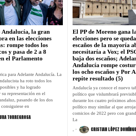
 Andalucía, la gran
El PP de Moreno gana l
ora en las elecciones
elecciones pero se queda
s: rompe todos los
escaños de la mayoría a
os y pasa de 2 a 8
necesitaría a Vox; el P
en el Parlamento
baja dos escaños; Adela
Andalucía rompe costur
los ocho escaños y Por 
rica para Adelante Andalucía. La
repite resultado (5)
dalucista ha roto todos los
 posibles y ha logrado
Andalucía ya conoce el nuevo ta
 su representación en el
político que vislumbrará previsi
andaluz, pasando de los dos
durante los cuatro próximos año
 consiguiese en
político muy similar al que arroja
comicios de 2022 pero con grand
URA TORREGROSA
La
.
CRISTIAN LÓPEZ DOMÍNG