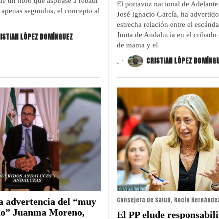
 de un libro que aspirase a rebatir
El portavoz nacional de Adelante
n apenas segundos, el concepto al
José Ignacio García, ha advertido
estrecha relación entre el escánda
Junta de Andalucía en el cribado 
ISTIAN LÓPEZ DOMÍNGUEZ
de mama y el
.
CRISTIAN LÓPEZ DOMÍNG
Consejera de Salud, Rocío Hernánde
a advertencia del “muy
o” Juanma Moreno,
El PP elude responsabil