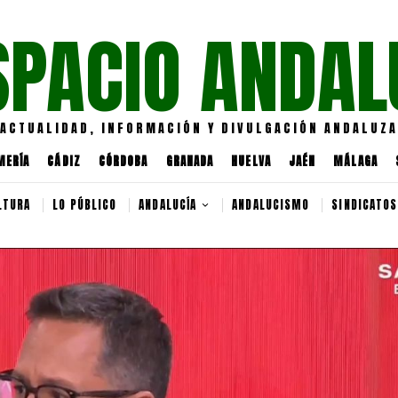
SPACIO ANDAL
ACTUALIDAD, INFORMACIÓN Y DIVULGACIÓN ANDALUZA
MERÍA
CÁDIZ
CÓRDOBA
GRANADA
HUELVA
JAÉN
MÁLAGA
LTURA
LO PÚBLICO
ANDALUCÍA
ANDALUCISMO
SINDICATOS