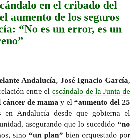
scándalo en el cribado del
el aumento de los seguros
ía: “No es un error, es un
reno”
elante Andalucía
,
José Ignacio García
,
relación entre el
escándalo de la Junta de
l cáncer de mama
y el
“aumento del 25
s
en Andalucía desde que gobierna el
unidad, asegurando que lo sucedido
“no
os, sino
“un plan”
bien orquestado por