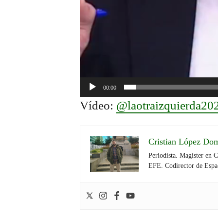
00:00
Vídeo:
@laotraizquierda202
Cristian López Do
Periodista. Magíster en 
EFE. Codirector de Espa