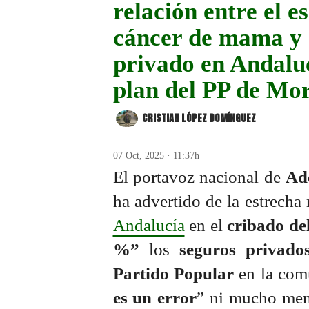
relación entre el e
cáncer de mama y 
privado en Andaluc
plan del PP de Mo
CRISTIAN LÓPEZ DOMÍNGUEZ
07 Oct, 2025 · 11:37h
El portavoz nacional de
Ad
ha advertido de la estrecha 
Andalucía
en el
cribado de
%”
los
seguros privado
Partido Popular
en la com
es un error
” ni mucho men