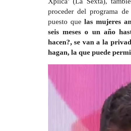
Xplica’ (La Sexta), tambié
proceder del programa de
puesto que
las mujeres a
seis meses o un año has
hacen?, se van a la privad
hagan, la que puede permi
Reproductor
de
vídeo