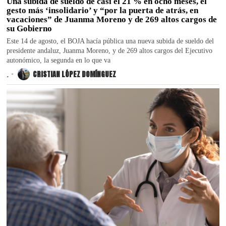
Una subida de sueldo de casi el 21 % en ocho meses, el
gesto más ‘insolidario’ y “por la puerta de atrás, en
vacaciones” de Juanma Moreno y de 269 altos cargos de
su Gobierno
Este 14 de agosto, el BOJA hacía pública una nueva subida de sueldo del
presidente andaluz, Juanma Moreno, y de 269 altos cargos del Ejecutivo
autonómico, la segunda en lo que va
.
CRISTIAN LÓPEZ DOMÍNGUEZ