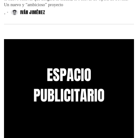
Un nuevo y “ambicioso” proyecto
.
IVÁN JIMÉNEZ