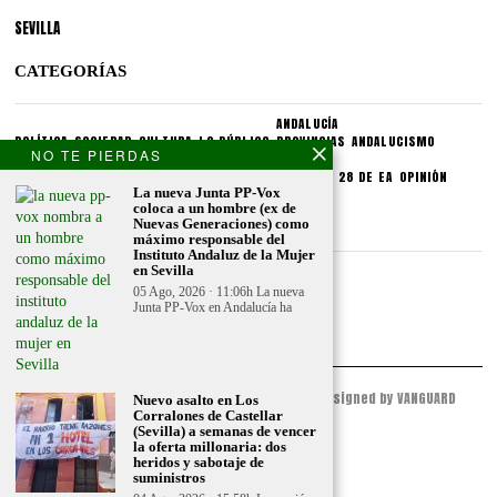
SEVILLA
CATEGORÍAS
ANDALUCÍA
POLÍTICA
SOCIEDAD
CULTURA
LO PÚBLICO
PROVINCIAS
ANDALUCISMO
NO TE PIERDAS
SECCIONES
SINDICATOS
CRONIQUEA
DIVULGUEA
EXPLIQUEA
LAS 28 DE EA
OPINIÓN
La nueva Junta PP-Vox
coloca a un hombre (ex de
CONDICIONES LEGALES
Nuevas Generaciones) como
máximo responsable del
Instituto Andaluz de la Mujer
en Sevilla
Aviso legal
05 Ago, 2026 · 11:06h La nueva
Politica de privacidad
Junta PP-Vox en Andalucía ha
Politica de condiciones
© 2023 - ESPACIO ANDALUZ - All Rights Reserved. Designed by VANGUARD
Nuevo asalto en Los
PEAK
Corralones de Castellar
(Sevilla) a semanas de vencer
la oferta millonaria: dos
heridos y sabotaje de
suministros