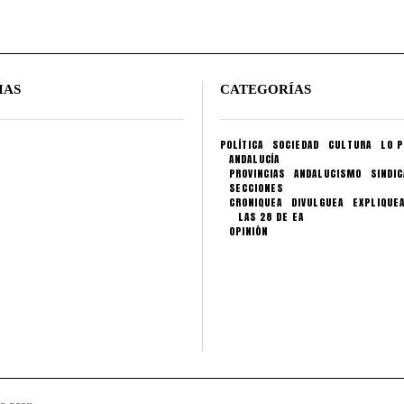
IAS
CATEGORÍAS
POLÍTICA
SOCIEDAD
CULTURA
LO P
ANDALUCÍA
PROVINCIAS
ANDALUCISMO
SINDI
SECCIONES
CRONIQUEA
DIVULGUEA
EXPLIQUE
LAS 28 DE EA
OPINIÓN