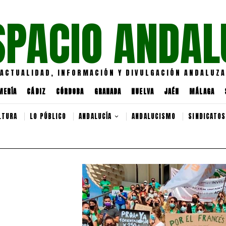
SPACIO ANDAL
ACTUALIDAD, INFORMACIÓN Y DIVULGACIÓN ANDALUZA
MERÍA
CÁDIZ
CÓRDOBA
GRANADA
HUELVA
JAÉN
MÁLAGA
LTURA
LO PÚBLICO
ANDALUCÍA
ANDALUCISMO
SINDICATOS