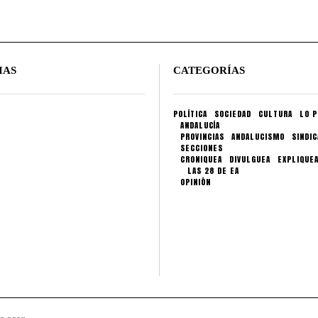
IAS
CATEGORÍAS
POLÍTICA
SOCIEDAD
CULTURA
LO P
ANDALUCÍA
PROVINCIAS
ANDALUCISMO
SINDI
SECCIONES
CRONIQUEA
DIVULGUEA
EXPLIQUE
LAS 28 DE EA
OPINIÓN