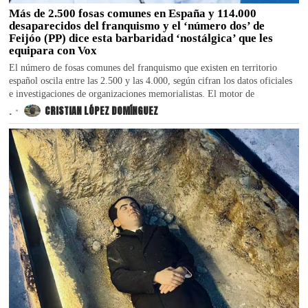
Más de 2.500 fosas comunes en España y 114.000
desaparecidos del franquismo y el ‘número dos’ de
Feijóo (PP) dice esta barbaridad ‘nostálgica’ que les
equipara con Vox
El número de fosas comunes del franquismo que existen en territorio
español oscila entre las 2.500 y las 4.000, según cifran los datos oficiales
e investigaciones de organizaciones memorialistas. El motor de
.
CRISTIAN LÓPEZ DOMÍNGUEZ