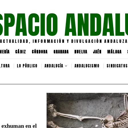
SPACIO ANDAL
ACTUALIDAD, INFORMACIÓN Y DIVULGACIÓN ANDALUZA
MERÍA
CÁDIZ
CÓRDOBA
GRANADA
HUELVA
JAÉN
MÁLAGA
LTURA
LO PÚBLICO
ANDALUCÍA
ANDALUCISMO
SINDICATOS
: exhuman en el