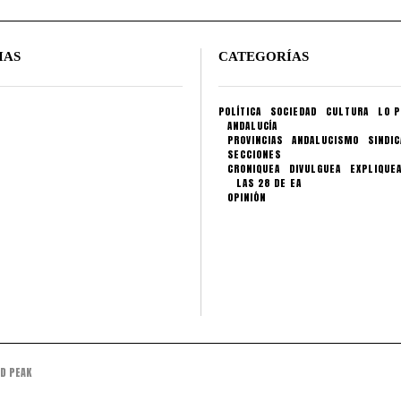
IAS
CATEGORÍAS
POLÍTICA
SOCIEDAD
CULTURA
LO P
ANDALUCÍA
PROVINCIAS
ANDALUCISMO
SINDI
SECCIONES
CRONIQUEA
DIVULGUEA
EXPLIQUE
LAS 28 DE EA
OPINIÓN
D PEAK