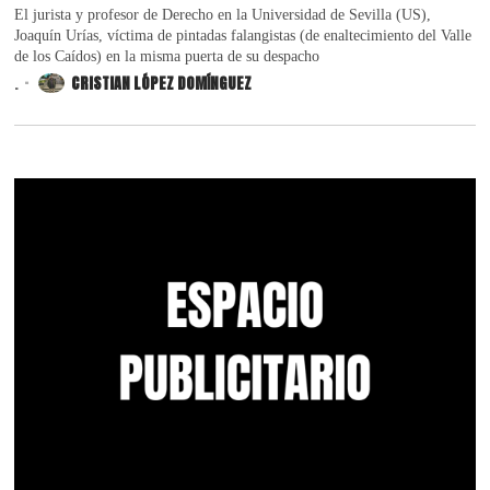
El jurista y profesor de Derecho en la Universidad de Sevilla (US),
Joaquín Urías, víctima de pintadas falangistas (de enaltecimiento del Valle
de los Caídos) en la misma puerta de su despacho
.
CRISTIAN LÓPEZ DOMÍNGUEZ