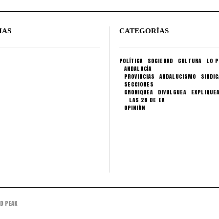
IAS
CATEGORÍAS
POLÍTICA
SOCIEDAD
CULTURA
LO P
ANDALUCÍA
PROVINCIAS
ANDALUCISMO
SINDI
SECCIONES
CRONIQUEA
DIVULGUEA
EXPLIQUE
LAS 28 DE EA
OPINIÓN
D PEAK