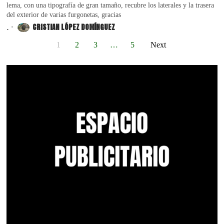
lema, con una tipografía de gran tamaño, recubre los laterales y la trasera
del exterior de varias furgonetas, gracias
.
CRISTIAN LÓPEZ DOMÍNGUEZ
1
2
3
…
5
Next