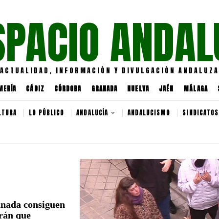
SPACIO ANDAL
ACTUALIDAD, INFORMACIÓN Y DIVULGACIÓN ANDALUZA
MERÍA
CÁDIZ
CÓRDOBA
GRANADA
HUELVA
JAÉN
MÁLAGA
LTURA
LO PÚBLICO
ANDALUCÍA
ANDALUCISMO
SINDICATOS
anada consiguen
rán que