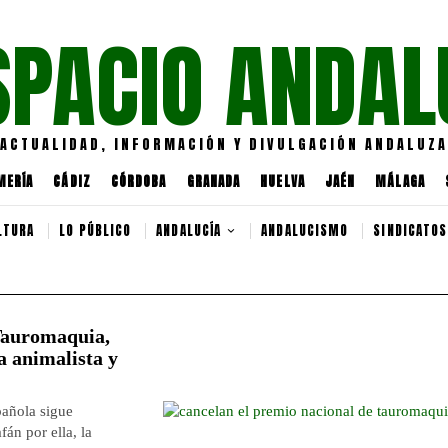
SPACIO ANDAL
ACTUALIDAD, INFORMACIÓN Y DIVULGACIÓN ANDALUZA
MERÍA
CÁDIZ
CÓRDOBA
GRANADA
HUELVA
JAÉN
MÁLAGA
LTURA
LO PÚBLICO
ANDALUCÍA
ANDALUCISMO
SINDICATOS
 Tauromaquia,
a animalista y
pañola sigue
fán por ella, la