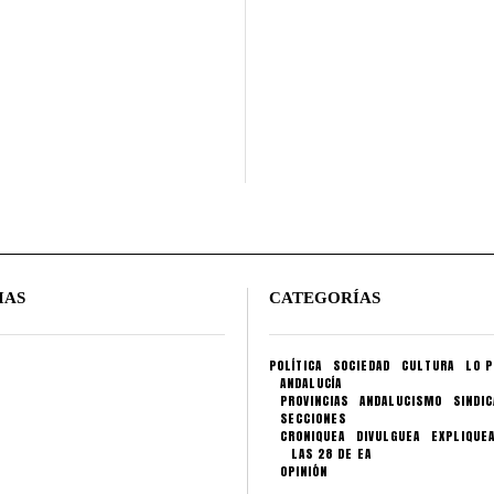
IAS
CATEGORÍAS
POLÍTICA
SOCIEDAD
CULTURA
LO P
ANDALUCÍA
PROVINCIAS
ANDALUCISMO
SINDI
SECCIONES
CRONIQUEA
DIVULGUEA
EXPLIQUE
LAS 28 DE EA
OPINIÓN