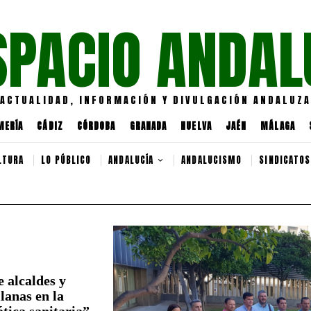
SPACIO ANDAL
ACTUALIDAD, INFORMACIÓN Y DIVULGACIÓN ANDALUZA
MERÍA
CÁDIZ
CÓRDOBA
GRANADA
HUELVA
JAÉN
MÁLAGA
LTURA
LO PÚBLICO
ANDALUCÍA
ANDALUCISMO
SINDICATOS
e alcaldes y
lanas en la
tica sanitaria”