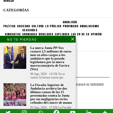
SEVILLA
CATEGORÍAS
ANDALUCÍA
POLÍTICA
SOCIEDAD
CULTURA
LO PÚBLICO
PROVINCIAS
ANDALUCISMO
SECCIONES
SINDICATOS
CRONIQUEA
DIVULGUEA
EXPLIQUEA
LAS 28 DE EA
OPINIÓN
NO TE PIERDAS
CONDICIONES LEGALES
La nueva Junta PP-Vox
costará 2,5 millones de euros
más en altos cargos a los
Aviso legal
andaluces que la pasada
Politica de privacidad
legislatura por la nueva
macroconsejería de Gavira
Politica de condiciones
(Vox)
06 Ago, 2026 · 14:33h Ya se
conoce la factura exacta que
© 2023 - ESPACIO ANDALUZ - All Rights Reserved. Designed by VANGUARD
La Fiscalía Superior de
PEAK
Andalucía archiva las dos
últimas causas de las 15
presentadas contra la Junta
por sus negligencias en los
cribados del cáncer de mama
05 Ago, 2026 · 17:05h La Fiscalía
Superior de Andalucía ha acordado