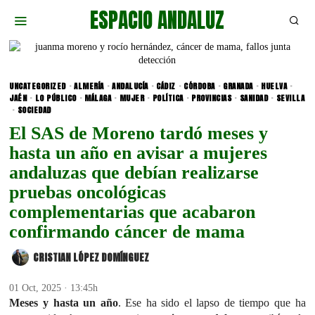
ESPACIO ANDALUZ
UNCATEGORIZED
·
ALMERÍA
·
ANDALUCÍA
·
CÁDIZ
·
CÓRDOBA
·
GRANADA
·
HUELVA
·
JAÉN
·
LO PÚBLICO
·
MÁLAGA
·
MUJER
·
POLÍTICA
·
PROVINCIAS
·
SANIDAD
·
SEVILLA
·
SOCIEDAD
El SAS de Moreno tardó meses y
hasta un año en avisar a mujeres
andaluzas que debían realizarse
pruebas oncológicas
complementarias que acabaron
confirmando cáncer de mama
CRISTIAN LÓPEZ DOMÍNGUEZ
01 Oct, 2025 · 13:45h
Meses y hasta un año
. Ese ha sido el lapso de tiempo que ha