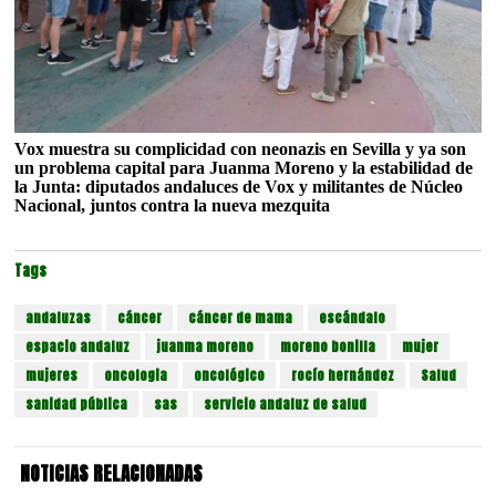
Vox muestra su complicidad con neonazis en Sevilla y ya son
un problema capital para Juanma Moreno y la estabilidad de
la Junta: diputados andaluces de Vox y militantes de Núcleo
Nacional, juntos contra la nueva mezquita
Tags
andaluzas
cáncer
cáncer de mama
escándalo
espacio andaluz
juanma moreno
moreno bonilla
mujer
mujeres
oncologia
oncológico
rocío hernández
Salud
sanidad pública
sas
servicio andaluz de salud
NOTICIAS RELACIONADAS