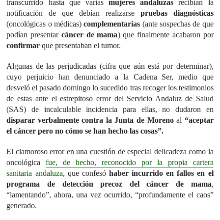
transcurrido hasta que varias
mujeres andaluzas
recibían la
notificación de que debían realizarse
pruebas diagnósticas
(oncológicas o médicas)
complementarias
(ante sospechas de que
podían presentar
cáncer de mama
) que finalmente acabaron por
confirmar
que presentaban el tumor.
Algunas de las perjudicadas (cifra que aún está por determinar),
cuyo perjuicio han denunciado a la Cadena Ser, medio que
desveló el pasado domingo lo sucedido tras recoger los testimonios
de estas ante el estrepitoso error del Servicio Andaluz de Salud
(SAS) de incalculable incidencia para ellas, no dudaron en
disparar verbalmente contra la Junta de Moreno
al
“aceptar
el cáncer pero no cómo se han hecho las cosas”.
El clamoroso error en una cuestión de especial delicadeza como la
oncológica
fue, de hecho, reconocido por la propia cartera
sanitaria andaluza
, que confesó
haber incurrido en fallos
en el
programa de detección precoz del cáncer de mama
,
“lamentando”, ahora, una vez ocurrido, “profundamente el caos”
generado.