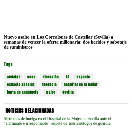
Nuevo asalto en Los Corralones de Castellar (Sevilla) a
semanas de vencer la oferta millonaria: dos heridos y sabotaje
de suministros
Tags
andaluz
ccoo
dirección
EA
espacio
espacio andaluz
gerencia
hospital de la mujer
junta de andalucía
mujer
Sevilla
NOTICIAS RELACIONADAS
Siete días de huelga en el Hospital de la Mujer de Sevilla ante el
“alarmante e irresponsable” recorte de anestesiólogos de guardia