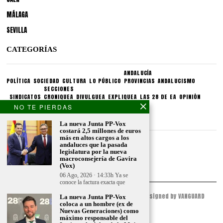
MÁLAGA
SEVILLA
CATEGORÍAS
ANDALUCÍA
POLÍTICA
SOCIEDAD
CULTURA
LO PÚBLICO
PROVINCIAS
ANDALUCISMO
SECCIONES
SINDICATOS
CRONIQUEA
DIVULGUEA
EXPLIQUEA
LAS 28 DE EA
OPINIÓN
NO TE PIERDAS
CONDICIONES LEGALES
La nueva Junta PP-Vox
costará 2,5 millones de euros
más en altos cargos a los
Aviso legal
andaluces que la pasada
Politica de privacidad
legislatura por la nueva
macroconsejería de Gavira
Politica de condiciones
(Vox)
06 Ago, 2026 · 14:33h Ya se
conoce la factura exacta que
© 2023 - ESPACIO ANDALUZ - All Rights Reserved. Designed by VANGUARD
La nueva Junta PP-Vox
PEAK
coloca a un hombre (ex de
Nuevas Generaciones) como
máximo responsable del