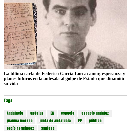
La última carta de Federico García Lorca: amor, esperanza y
planes futuros en la antesala al golpe de Estado que dinamitó
su vida
Tags
Andalucía
andaluz
EA
espacio
espacio andaluz
juanma moreno
junta de andalucía
PP
pública
rocío hernández
sanidad