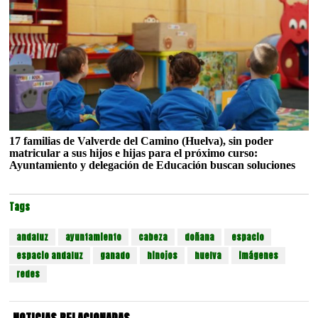
17 familias de Valverde del Camino (Huelva), sin poder
matricular a sus hijos e hijas para el próximo curso:
Ayuntamiento y delegación de Educación buscan soluciones
Tags
andaluz
ayuntamiento
cabeza
doñana
espacio
espacio andaluz
ganado
hinojos
huelva
imágenes
redes