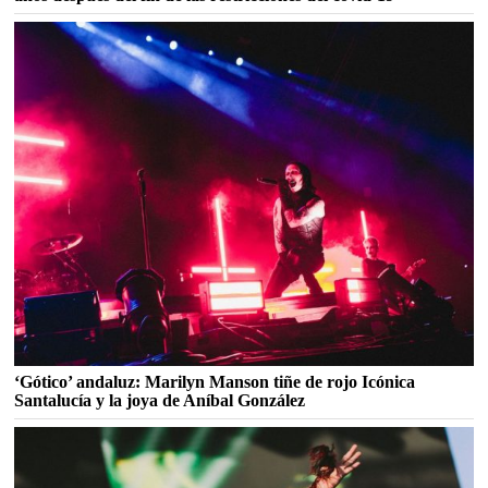
‘Gótico’ andaluz: Marilyn Manson tiñe de rojo Icónica
Santalucía y la joya de Aníbal González