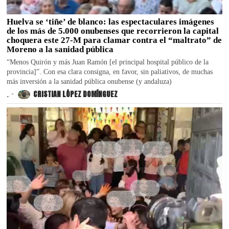
Huelva se ‘tiñe’ de blanco: las espectaculares imágenes
de los más de 5.000 onubenses que recorrieron la capital
choquera este 27-M para clamar contra el “maltrato” de
Moreno a la sanidad pública
“Menos Quirón y más Juan Ramón [el principal hospital público de la
provincia]”. Con esa clara consigna, en favor, sin paliativos, de muchas
más inversión a la sanidad pública onubense (y andaluza)
.
CRISTIAN LÓPEZ DOMÍNGUEZ