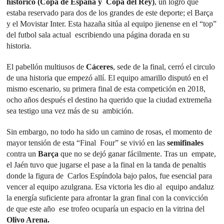
histórico (Copa de España y Copa del Rey)
, un logro que
estaba reservado para dos de los grandes de este deporte; el Barça
y el Movistar Inter. Esta hazaña sitúa al equipo jienense en el “top”
del futbol sala actual escribiendo una página dorada en su
historia.
El pabellón multiusos de
Cáceres
, sede de la final, cerró el circulo
de una historia que empezó allí. El equipo amarillo disputó en el
mismo escenario, su primera final de esta competición en 2018,
ocho años después el destino ha querido que la ciudad extremeña
sea testigo una vez más de su ambición.
Sin embargo, no todo ha sido un camino de rosas, el momento de
mayor tensión de esta “Final Four” se vivió en las
semifinales
contra un
Barça
que no se dejó ganar fácilmente. Tras un empate,
el Jaén tuvo que jugarse el pase a la final en la tanda de penaltis
donde la figura de Carlos Espíndola bajo palos, fue esencial para
vencer al equipo azulgrana. Esa victoria les dio al equipo andaluz
la energía suficiente para afrontar la gran final con la convicción
de que este año ese trofeo ocuparía un espacio en la vitrina del
Olivo Arena.