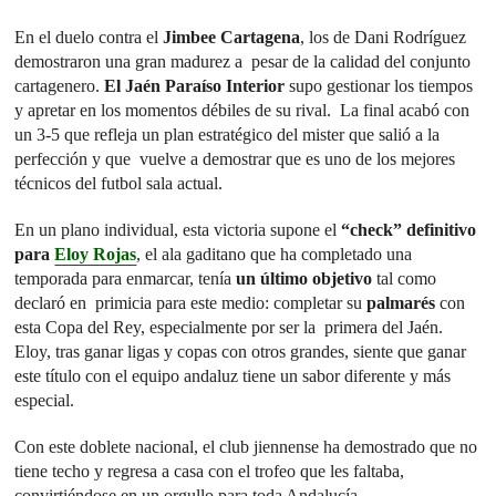
En el duelo contra el
Jimbee Cartagena
, los de Dani Rodríguez
demostraron una gran madurez a pesar de la calidad del conjunto
cartagenero.
El Jaén Paraíso Interior
supo gestionar los tiempos
y apretar en los momentos débiles de su rival. La final acabó con
un 3-5 que refleja un plan estratégico del mister que salió a la
perfección y que vuelve a demostrar que es uno de los mejores
técnicos del futbol sala actual.
En un plano individual, esta victoria supone el
“check” definitivo
para
Eloy Rojas
, el ala gaditano que ha completado una
temporada para enmarcar, tenía
un último objetivo
tal como
declaró en primicia para este medio: completar su
palmarés
con
esta Copa del Rey, especialmente por ser la primera del Jaén.
Eloy, tras ganar ligas y copas con otros grandes, siente que ganar
este título con el equipo andaluz tiene un sabor diferente y más
especial.
Con este doblete nacional, el club jiennense ha demostrado que no
tiene techo y regresa a casa con el trofeo que les faltaba,
convirtiéndose en un orgullo para toda Andalucía.