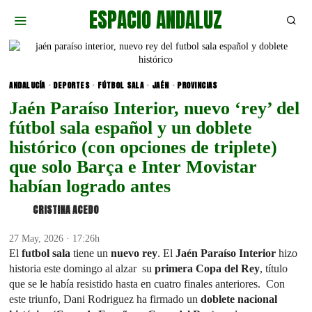
ESPACIO ANDALUZ
ANDALUCÍA
·
DEPORTES
·
FÚTBOL SALA
·
JAÉN
·
PROVINCIAS
Jaén Paraíso Interior, nuevo ‘rey’ del
fútbol sala español y un doblete
histórico (con opciones de triplete)
que solo Barça e Inter Movistar
habían logrado antes
CRISTINA ACEDO
27 May, 2026 · 17:26h
El
futbol sala
tiene un
nuevo rey
. El
Jaén Paraíso Interior
hizo
historia este domingo al alzar su
primera Copa del Rey
, título
que se le había resistido hasta en cuatro finales anteriores. Con
este triunfo, Dani Rodriguez ha firmado un
doblete nacional