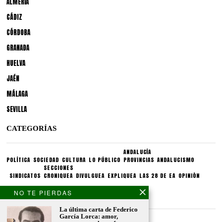
ALMERÍA
CÁDIZ
CÓRDOBA
GRANADA
HUELVA
JAÉN
MÁLAGA
SEVILLA
CATEGORÍAS
ANDALUCÍA
POLÍTICA
SOCIEDAD
CULTURA
LO PÚBLICO
PROVINCIAS
ANDALUCISMO
SECCIONES
SINDICATOS
CRONIQUEA
DIVULGUEA
EXPLIQUEA
LAS 28 DE EA
OPINIÓN
NO TE PIERDAS
CONDICIONES LEGALES
La última carta de Federico
García Lorca: amor,
Aviso legal