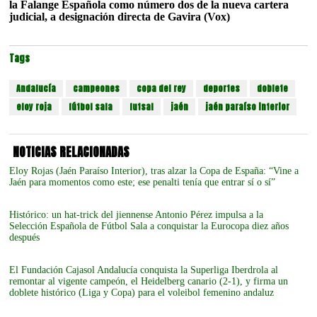
la Falange Española como número dos de la nueva cartera
judicial, a designación directa de Gavira (Vox)
Tags
Andalucía
campeones
copa del rey
deportes
doblete
eloy roja
fútbol sala
futsal
jaén
jaén paraíso interior
NOTICIAS RELACIONADAS
Eloy Rojas (Jaén Paraíso Interior), tras alzar la Copa de España: “Vine a
Jaén para momentos como este; ese penalti tenía que entrar sí o sí”
Histórico: un hat-trick del jiennense Antonio Pérez impulsa a la
Selección Española de Fútbol Sala a conquistar la Eurocopa diez años
después
El Fundación Cajasol Andalucía conquista la Superliga Iberdrola al
remontar al vigente campeón, el Heidelberg canario (2-1), y firma un
doblete histórico (Liga y Copa) para el voleibol femenino andaluz